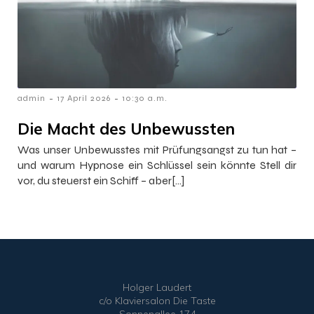
-
-
admin
17 April 2026
10:30 a.m.
Die Macht des Unbewussten
Was unser Unbewusstes mit Prüfungsangst zu tun hat –
und warum Hypnose ein Schlüssel sein könnte Stell dir
vor, du steuerst ein Schiff – aber[…]
Holger Laudert
c/o Klaviersalon Die Taste
Sonnenallee 174